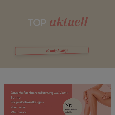
aktuell
TOP
Welcome
To
Your
Beauty Lounge