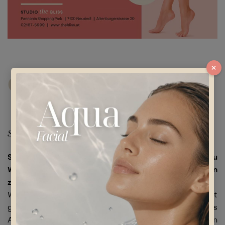
×
karte
GESCHENK
Schenke Schönheit, die glücklich macht!
Suchst Du das perfekte Geschenk zum Geburtstag, zu
Weihnachten, zur Hochzeit, zum Jubiläum oder spontan
zum Freude schenken?
Wenn deine Lieben Wert legen auf einen straffen, gut
geformten Körper oder ein jugendlich gepflegtes
Aussehen, dann sind unsere BLISS Geschenkkarten