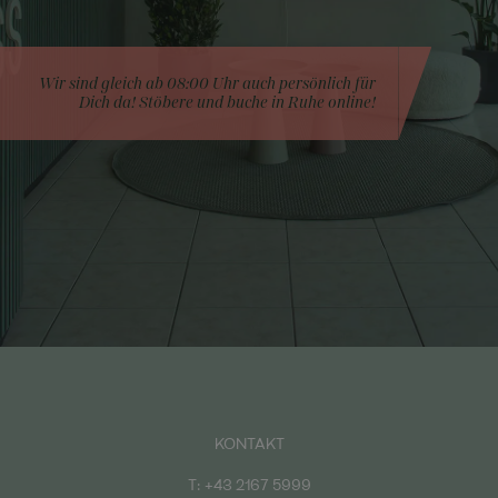
Wir sind gleich ab 08:00 Uhr auch persönlich für
Dich da! Stöbere und buche in Ruhe online!
KONTAKT
T:
+43 2167 5999