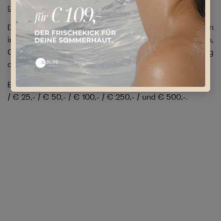
genau das perfekte Geschenk für Sie oder Ihn.
Die Geschenkkarten können für alle Dienstleistungen
im Studio The BLISS eingelöst werden! Ob sonnen,
Gesichtsbehandlungen, dauerhafte Haarentfernung
oder Körperstraffung: es ist für jeden was dabei!
Erhältlich in unterschiedlichen Designs im Wert von
/ € 25,- / € 50,- / € 100,- / € 250,- / und € 500,-.
GRATIS PARKPLÄTZE
LANGE ÖFFNUNGSZEITEN