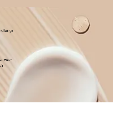
ndlung:
raunen
ls