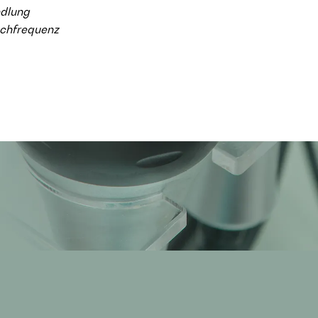
dlung
ochfrequenz