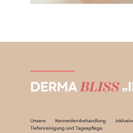
BLISS
DERMA
„
Unsere Kennenlernbehandlung inklusi
Tiefenreinigung und Tagespflege.