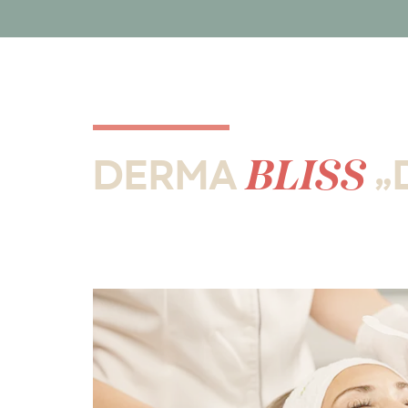
BLISS
DERMA
„