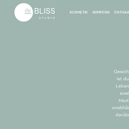
KOSMETIK
WIMPERN
ENTHA
Gesicht
ist d
Leben
sowi
Haut
unabhän
darübe