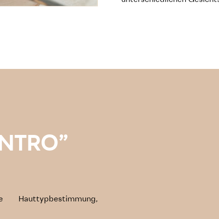
unterschiedlichen Gesich
INTRO”
ve Hauttypbestimmung,