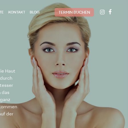
TE
KONTAKT
BLOG
TERMIN BUCHEN
Die Haut
 durch
tesser
h das
 ganz
r kommen
auf der