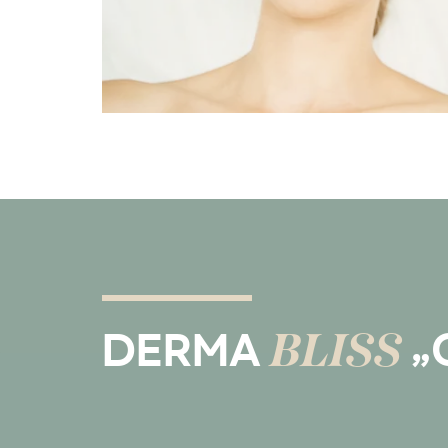
BLISS
DERMA
„